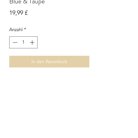
Blue & Taupe
Preis
19,99 £
Anzahl
*
In den Warenkorb
Abstract flower square cushion in blue,
taupe and mustard with piping. Zip
fastening. Inner pad included.
Subscribe Form