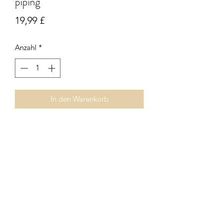
piping
Preis
19,99 £
Anzahl
*
In den Warenkorb
Royal blue square cushion with
contrasting orange piping. Zip fastener.
Inner pad included.
Subscribe Form