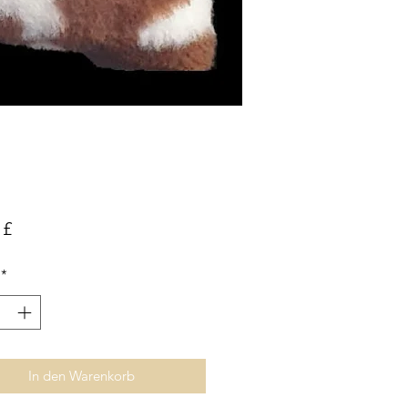
Preis
 £
*
In den Warenkorb