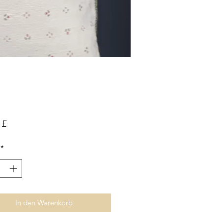
Preis
 £
*
In den Warenkorb