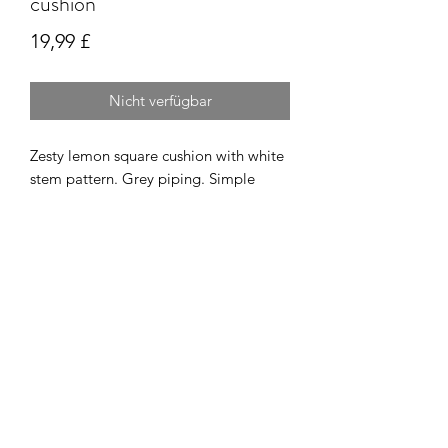
cushion
Preis
19,99 £
Nicht verfügbar
Zesty lemon square cushion with white
stem pattern. Grey piping. Simple
vertical tie-dye on the reverse in grey
white and yellow. Zip fastener. Inner
cushion included.
Subscribe Form